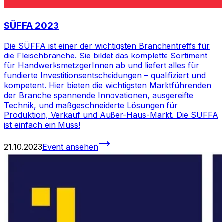
SÜFFA 2023
Die SÜFFA ist einer der wichtigsten Branchentreffs für
die Fleischbranche. Sie bildet das komplette Sortiment
für HandwerksmetzgerInnen ab und liefert alles für
fundierte Investitionsentscheidungen – qualifiziert und
kompetent. Hier bieten die wichtigsten Marktführenden
der Branche spannende Innovationen, ausgereifte
Technik, und maßgeschneiderte Lösungen für
Produktion, Verkauf und Außer-Haus-Markt. Die SÜFFA
ist einfach ein Muss!
21.10.2023
Event ansehen