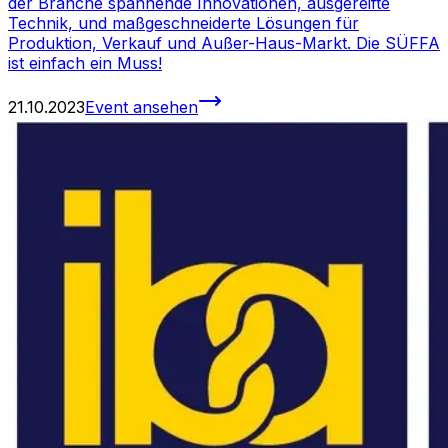
der Branche spannende Innovationen, ausgereifte
Technik, und maßgeschneiderte Lösungen für
Produktion, Verkauf und Außer-Haus-Markt. Die SÜFFA
ist einfach ein Muss!
21.10.2023
Event ansehen