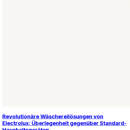
Revolutionäre Wäschereilösungen von
Electrolux: Überlegenheit gegenüber Standard-
Haushaltsgeräten